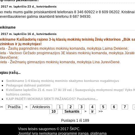
ip mums paskambinti?
2017 m. lapkričio 23 d., ketvirtadienis
uo metu mums galite prisiskambinti telefonais 8 346 60922 ir 8 609 06202. Kristinai
eventlauskienei galima skambinti telefonu 8 687 94930.
eikiname
2017 m. lapkričio 16 d., ketvirtadienis
eikiname Kaišiadorių rajono 3-ių klasių mokinių teisinių žinių viktorinos „Būk 
izininkus ir jų mokytojas!
vieta - Žaslių pagrindinės mokyklos mokinių komanda, mokytoja Laima Dekienė;
 vieta - Vaclovo Giržado progimnazijos 3E klasės mokinių komanda, mokytoja Jūratė
škevičienė;
I vieta - Žiežmarių gimnazijos mokinių komanda, mokytoja Lina Jurevičienė.
giau įrašų...
Sveikiname 1-4 klasių mokinių meninio skaitymo konkurso nugalėtojus
Pedagogai dalinasi patirtimi
Kviečiame lapkričio 21 d. nuo 17 iki 19 val. į Suaugusiųjų mokymosi mugę! Vyks 
kultūros centre.
KAIP PADĖTI MOKINIUI SIEKTI PAŽANGOS? Pasitarkime...
<<
Pradžia
<
Ankstesnis
1
2
3
4
5
6
7
10
Sekantis
>
ir
>>
Puslapis 1 iš 189
Visos teisės saugomos © 2017 ŠKPC.
Joomla! iyra nemokama programinė įranga, platinama