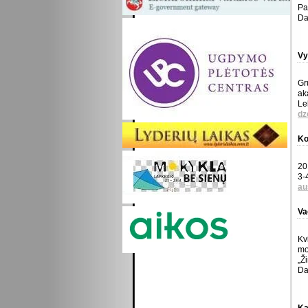
Pa
Da
Vy
Gr
ak
Le
dz
Ko
20
3-
au
Va
Kv
mo
„Ž
Da