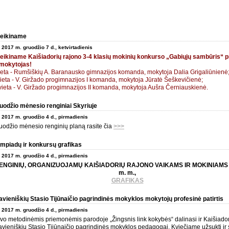
eikiname
2017 m. gruodžio 7 d., ketvirtadienis
eikiname Kaišiadorių rajono 3-4 klasių mokinių konkurso „Gabiųjų sambūris“ pr
 mokytojas!
vieta - Rumšiškių A. Baranausko gimnazijos komanda, mokytoja Dalia Grigaliūnienė
 vieta - V. Giržado progimnazijos I komanda, mokytoja Jūratė Šeškevičienė;
I vieta - V. Giržado progimnazijos II komanda, mokytoja Aušra Černiauskienė.
uodžio mėnesio renginiai Skyriuje
2017 m. gruodžio 4 d., pirmadienis
uodžio mėnesio renginių planą rasite čia
>>>
impiadų ir konkursų grafikas
2017 m. gruodžio 4 d., pirmadienis
ENGINIŲ, ORGANIZUOJAMŲ KAIŠIADORIŲ RAJONO VAIKAMS IR MOKINIAMS 
m. m.,
GRAFIKAS
avieniškių Stasio Tijūnaičio pagrindinės mokyklos mokytojų profesinė patirtis
2017 m. gruodžio 4 d., pirmadienis
vo metodinėmis priemonėmis parodoje „Žingsnis link kokybės“ dalinasi ir Kaišiadori
avieniškių Stasio Tijūnaičio pagrindinės mokyklos pedagogai. Kviečiame užsukti ir s