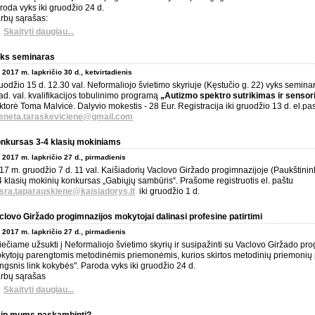
roda vyks iki gruodžio 24 d.
rbų sąrašas:
Skaityti daugiau...
ks seminaras
2017 m. lapkričio 30 d., ketvirtadienis
uodžio 15 d. 12.30 val. Neformaliojo švietimo skyriuje (Kęstučio g. 22) vyks semina
ad. val. kvalifikacijos tobulinimo programą
„Autizmo spektro sutrikimas ir sensor
ktorė Toma Malvicė. Dalyvio mokestis - 28 Eur. Registracija iki gruodžio 13 d. el.pa
eneta.taraskeviciene@gmail.com
nkursas 3-4 klasių mokiniams
2017 m. lapkričio 27 d., pirmadienis
17 m. gruodžio 7 d. 11 val. Kaišiadorių Vaclovo Giržado progimnazijoje (Paukštinink
4 klasių mokinių konkursas „Gabiųjų sambūris“. Prašome registruotis el. paštu
sra.taparauskiene@kaisiadorys.lt
iki gruodžio 1 d.
clovo Giržado progimnazijos mokytojai dalinasi profesine patirtimi
2017 m. lapkričio 27 d., pirmadienis
iečiame užsukti į Neformaliojo švietimo skyrių ir susipažinti su Vaclovo Giržado pr
kytojų parengtomis metodinėmis priemonėmis, kurios skirtos metodinių priemonių
ingsnis link kokybės". Paroda vyks iki gruodžio 24 d.
rbų sąrašas
Skaityti daugiau...