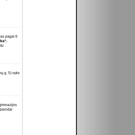
ras pagal 6
ika“.
stu
ų g. 5) vyks
ogimnazijos
 parodai