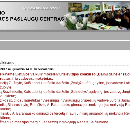
KPC
eikiname
2017 m. gruodžio 14 d., ketvirtadienis
eikiname Lietuvos vaikų ir moksleivių televizijos konkurso „Dainų dainelė“ raj
ureatus ir jų vadoves, mokytojas:
riciją Žiužnytę, Kaišiadorių lopšelio-darželio „Žvaigždutė“ ugdytinę, jos vadovę La
žuolytę;
ą Brazinskaitę, Kaišiadorių lopšelio-darželio „Spindulys“ ugdytinę, jos vadovę Jurgi
šauskienę;
ikos studijos „Tagretukas“ vyresniųjų ir vyriausiųjų grupes, jų vadovę Jurgitą Jaša
niką Siaurusaitytę, Rumšiškių A. Baranausko gimnazijos mokinę ir jos mokytoją R
ldienę;
šiškių A. Baranausko gimnazijos tercetą ir jaunių mišrų ansamblį, jų mokytoją Re
ldienę;
ežmarių gimnazijos merginų ansamblį ir mokytoją Renatą Balčiūnienę.