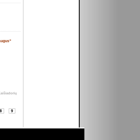
saugus“
Kaišiadorių
8
9