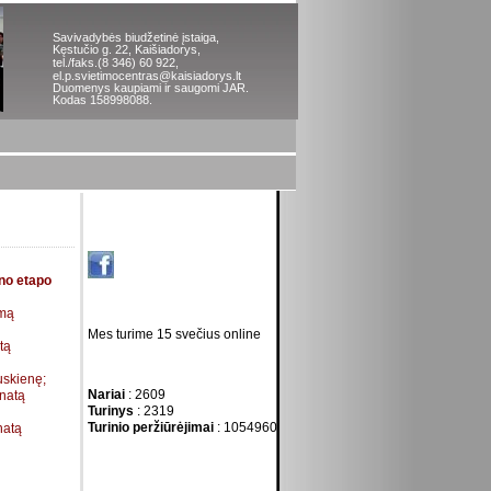
Savivadybės biudžetinė įstaiga,
Kęstučio g. 22, Kaišiadorys,
tel./faks.
(8 346) 60 922,
el.p.svietimocentras@kaisiadorys.lt
Duomenys kaupiami ir saugomi JAR
.
Kodas 158998088.
Mes - Tinkle
ono etapo
Dabar lankosi
imą
Mes turime 15 svečius online
tą
Statistika
uskienę;
Nariai
: 2609
enatą
Turinys
: 2319
Turinio peržiūrėjimai
: 1054960
natą
Vertėjas