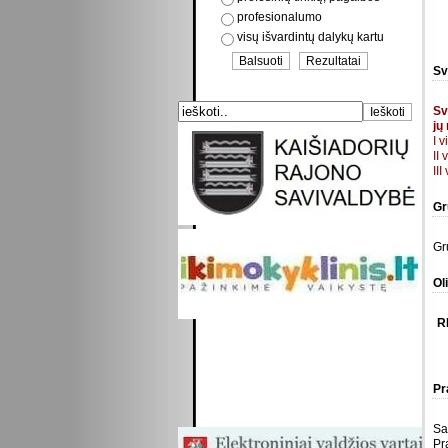
profesionalumo
visų išvardintų dalykų kartu
Sv
Paieška
Sv
jų
I 
II
II
Gr
Gr
Ol
R
Pr
Sa
Pr