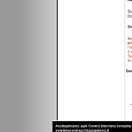
Ka
Ši
Dz
Sv
Sv
pr
I 
II
Še
II
Dau
Atsiliepimams apie Centro interneto svetainę
svietimocentras@kaisiadorys.lt