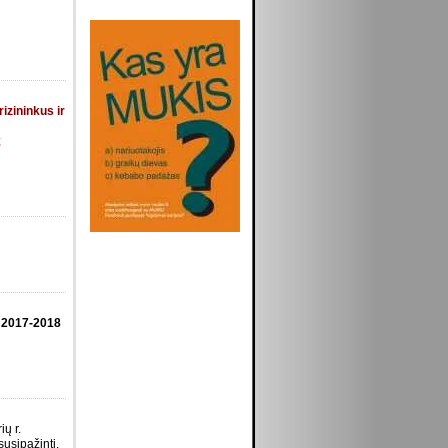
izininkus ir
;
2017-2018
ų r.
usipažinti.