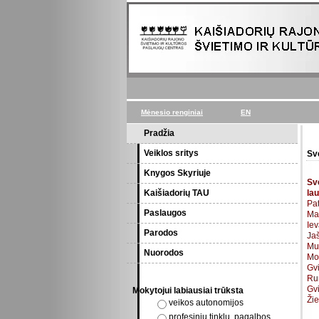
Mėnesio renginiai
EN
Pradžia
Š
Veiklos sritys
Sv
Knygos Skyriuje
Sv
Kaišiadorių TAU
la
Pat
Paslaugos
Ma
Iev
Parodos
Ja
Muz
Nuorodos
Mo
Gvi
Apklausa
Rum
Gvi
Mokytojui labiausiai trūksta
Ži
veikos autonomijos
profesinių tinklų, pagalbos